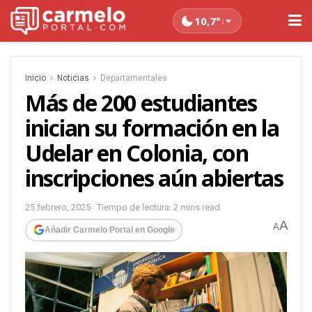
10,7°
↓
Inicio
Noticias
Departamentales
Más de 200 estudiantes
inician su formación en la
Udelar en Colonia, con
inscripciones aún abiertas
25 febrero, 2025
Tiempo de lectura: 2 mins read
A
A
Añadir Carmelo Portal en Google