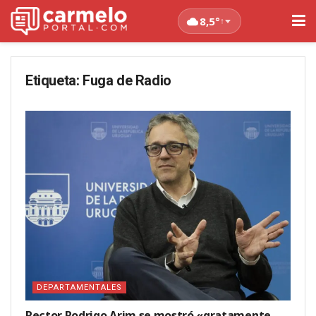
8,5°
↑
Etiqueta:
Fuga de Radio
DEPARTAMENTALES
Rector Rodrigo Arim se mostró «gratamente