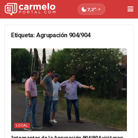
7,2°
↓
Etiqueta:
Agrupación 904/904
LOCAL
Integrantes de la Agrupación 904/904 visitaron