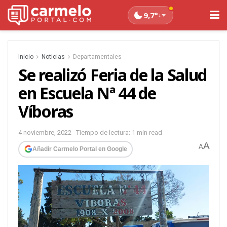
9,7°
↓
Inicio
Noticias
Departamentales
Se realizó Feria de la Salud
en Escuela Nª 44 de
Víboras
4 noviembre, 2022
Tiempo de lectura: 1 min read
A
A
Añadir Carmelo Portal en Google