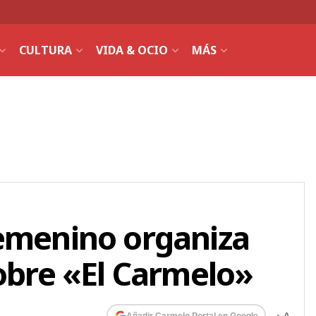
CULTURA
VIDA & OCIO
MÁS
Femenino organiza
sobre «El Carmelo»
Añadir Carmelo Portal en Google