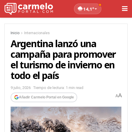
14,1°
Inicio
Internacionales
Argentina lanzó una
campaña para promover
el turismo de invierno en
todo el país
9 julio, 2026
Tiempo de lectura: 1 min read
A
A
Añadir Carmelo Portal en Google