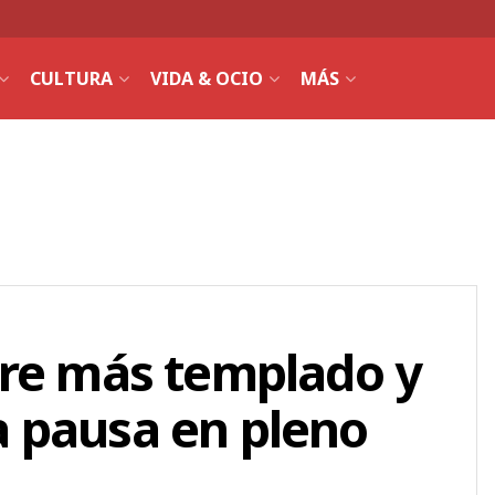
CULTURA
VIDA & OCIO
MÁS
 aire más templado y
 pausa en pleno