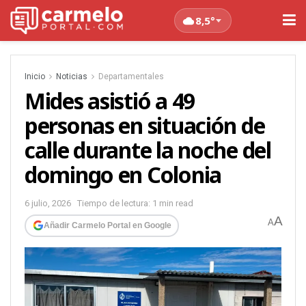
8,5°
Inicio
Noticias
Departamentales
Mides asistió a 49
personas en situación de
calle durante la noche del
domingo en Colonia
6 julio, 2026
Tiempo de lectura: 1 min read
A
A
Añadir Carmelo Portal en Google