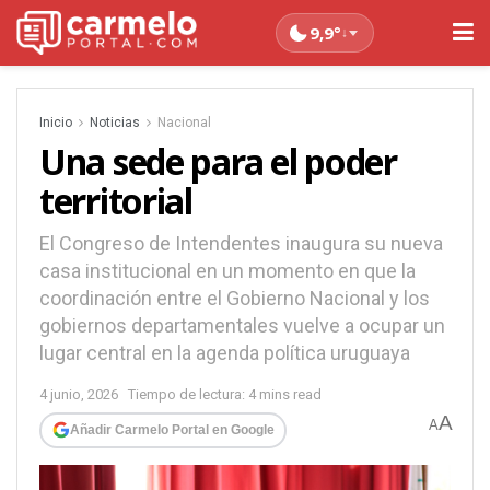
9,9°
↓
Inicio
Noticias
Nacional
Una sede para el poder
territorial
El Congreso de Intendentes inaugura su nueva
casa institucional en un momento en que la
coordinación entre el Gobierno Nacional y los
gobiernos departamentales vuelve a ocupar un
lugar central en la agenda política uruguaya
4 junio, 2026
Tiempo de lectura: 4 mins read
A
A
Añadir Carmelo Portal en Google