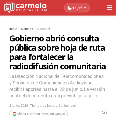
11,2°
↓
Inicio
Noticias
Nacional
Gobierno abrió consulta
pública sobre hoja de ruta
para fortalecer la
radiodifusión comunitaria
La Dirección Nacional de Telecomunicaciones
y Servicios de Comunicación Audiovisual
recibirá aportes hasta el 22 de junio. La versión
final del documento está prevista para julio.
2 junio, 2026
Tiempo de lectura: 2 mins read
A
A
Añadir Carmelo Portal en Google