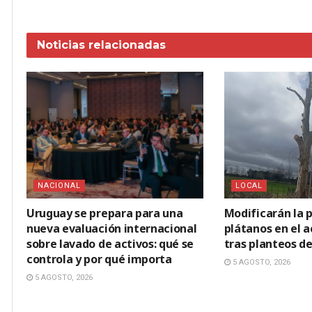
Noticias
relacionadas
NACIONAL
LOCAL
Uruguay se prepara para una
Modificarán la p
nueva evaluación internacional
plátanos en el 
sobre lavado de activos: qué se
tras planteos de
controla y por qué importa
5 AGOSTO, 2026
5 AGOSTO, 2026