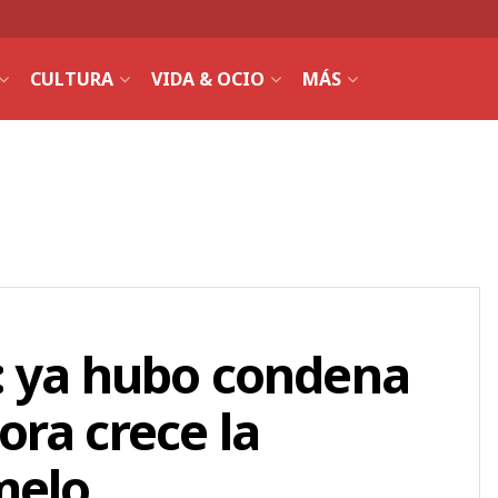
CULTURA
VIDA & OCIO
MÁS
: ya hubo condena
ra crece la
melo