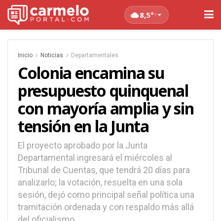
8,5°
↑
Inicio
Noticias
Departamentales
Colonia encamina su
presupuesto quinquenal
con mayoría amplia y sin
tensión en la Junta
El proyecto aprobado por la Junta
Departamental ingresará el miércoles al
Tribunal de Cuentas, que tendrá 20 días para
analizarlo; la votación, resuelta en una sola
sesión, dejó como principal señal política una
tramitación ordenada y con respaldo más allá
del oficialismo.