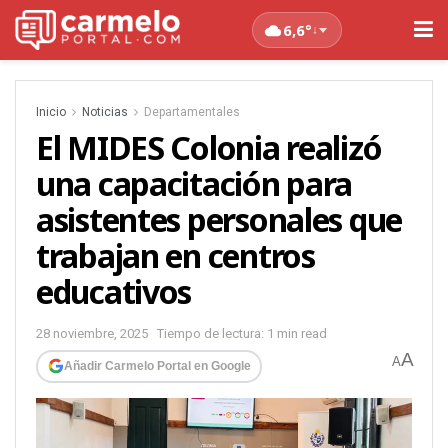
6,6°
↓
Inicio
Noticias
Departamentales
El MIDES Colonia realizó
una capacitación para
asistentes personales que
trabajan en centros
educativos
28 noviembre, 2025
Tiempo de lectura: 1 min read
A
A
Añadir Carmelo Portal en Google