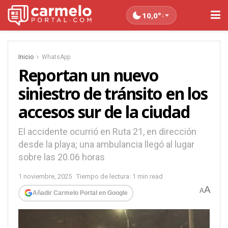
10,0°
↓
Inicio
WhatsApp
Reportan un nuevo
siniestro de tránsito en los
accesos sur de la ciudad
El accidente ocurrió en Ruta 21, en dirección
desde la playa; una ambulancia llegó al lugar
sobre las 20.06 horas
1 noviembre, 2025
Tiempo de lectura: 1 min read
A
A
Añadir Carmelo Portal en Google