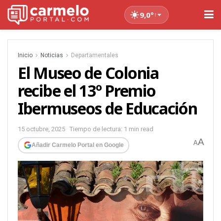
9,0°
↑
Inicio
Noticias
Departamentales
El Museo de Colonia
recibe el 13º Premio
Ibermuseos de Educación
15 octubre, 2025
Tiempo de lectura: 1 min read
A
A
Añadir Carmelo Portal en Google