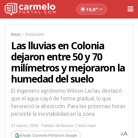
10,8°
↑
Inicio
Destacado
Las lluvias en Colonia
dejaron entre 50 y 70
milímetros y mejoraron la
humedad del suelo
El ingeniero agrónomo Wilson Laclau destacó
que el agua cayó de forma gradual, lo que
favoreció la absorción. Para las próximas horas
persiste la inestabilidad en la zona
21 marzo, 2026
Tiempo de lectura: 2 mins read
A
A
Añadir Carmelo Portal en Google