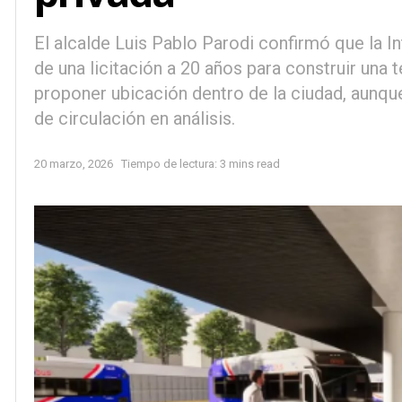
El alcalde Luis Pablo Parodi confirmó que la I
de una licitación a 20 años para construir una t
proponer ubicación dentro de la ciudad, aunqu
de circulación en análisis.
20 marzo, 2026
Tiempo de lectura: 3 mins read