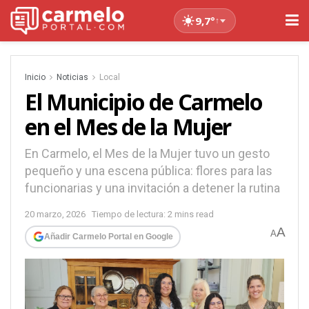
9,7°
↑
Inicio
Noticias
Local
El Municipio de Carmelo
en el Mes de la Mujer
En Carmelo, el Mes de la Mujer tuvo un gesto
pequeño y una escena pública: flores para las
funcionarias y una invitación a detener la rutina
20 marzo, 2026
Tiempo de lectura: 2 mins read
A
A
Añadir Carmelo Portal en Google