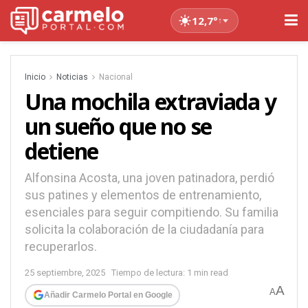
12,7°
↑
Inicio
Noticias
Nacional
Una mochila extraviada y
un sueño que no se
detiene
Alfonsina Acosta, una joven patinadora, perdió
sus patines y elementos de entrenamiento,
esenciales para seguir compitiendo. Su familia
solicita la colaboración de la ciudadanía para
recuperarlos.
25 septiembre, 2025
Tiempo de lectura: 1 min read
A
A
Añadir Carmelo Portal en Google