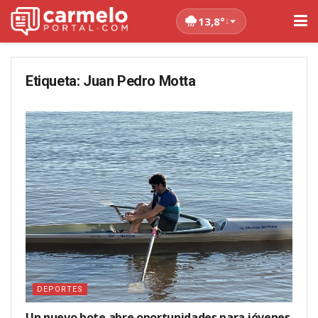
13,8°
↓
Etiqueta:
Juan Pedro Motta
DEPORTES
Un nuevo bote abre oportunidades para jóvenes