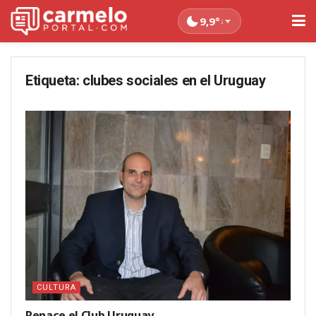
9,9°
↓
Etiqueta:
clubes sociales en el Uruguay
CULTURA
Renace el Club Uruguay