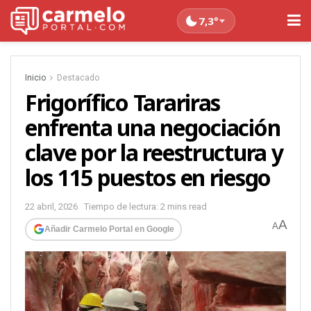
7,3°
Inicio
Destacado
Frigorífico Tarariras
enfrenta una negociación
clave por la reestructura y
los 115 puestos en riesgo
22 abril, 2026
Tiempo de lectura: 2 mins read
A
A
Añadir Carmelo Portal en Google