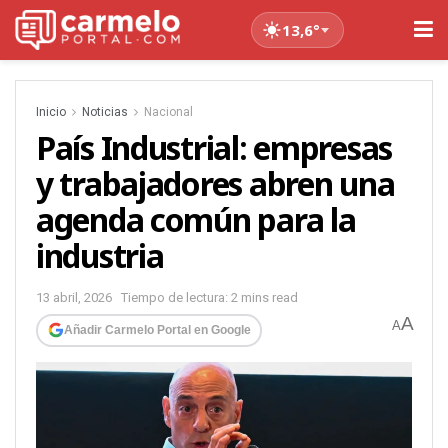
13,6°
Inicio
Noticias
Nacional
País Industrial: empresas
y trabajadores abren una
agenda común para la
industria
13 abril, 2026
Tiempo de lectura: 2 mins read
A
A
Añadir Carmelo Portal en Google