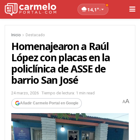
14,1°
↓
Inicio
Destacado
Homenajearon a Raúl
López con placas en la
policlínica de ASSE de
barrio San José
24 marzo, 2026
Tiempo de lectura: 1 min read
A
A
Añadir Carmelo Portal en Google