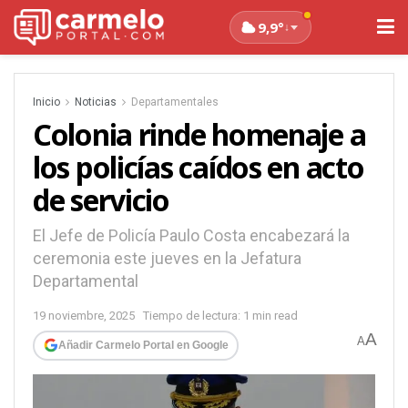
9,9°
↓
Inicio
Noticias
Departamentales
Colonia rinde homenaje a
los policías caídos en acto
de servicio
El Jefe de Policía Paulo Costa encabezará la
ceremonia este jueves en la Jefatura
Departamental
19 noviembre, 2025
Tiempo de lectura: 1 min read
A
A
Añadir Carmelo Portal en Google