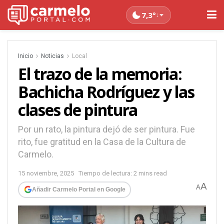
7,3°
↓
Inicio
Noticias
Local
El trazo de la memoria:
Bachicha Rodríguez y las
clases de pintura
Por un rato, la pintura dejó de ser pintura. Fue
rito, fue gratitud en la Casa de la Cultura de
Carmelo.
15 noviembre, 2025
Tiempo de lectura: 2 mins read
A
A
Añadir Carmelo Portal en Google