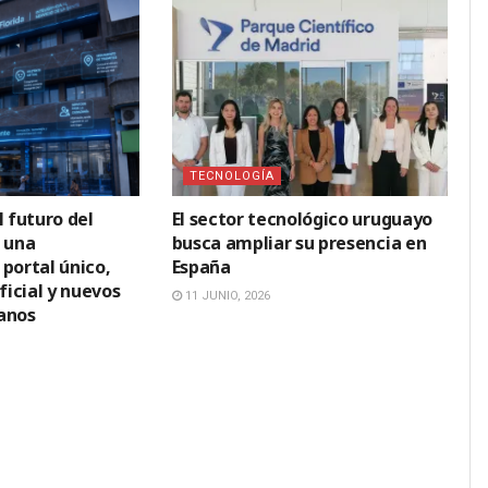
TECNOLOGÍA
l futuro del
El sector tecnológico uruguayo
: una
busca ampliar su presencia en
portal único,
España
ficial y nuevos
11 JUNIO, 2026
anos