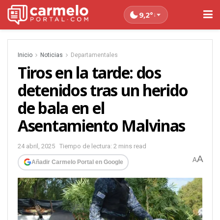
9,2°
↓
Inicio
Noticias
Departamentales
Tiros en la tarde: dos
detenidos tras un herido
de bala en el
Asentamiento Malvinas
24 abril, 2025
Tiempo de lectura: 2 mins read
A
A
Añadir Carmelo Portal en Google