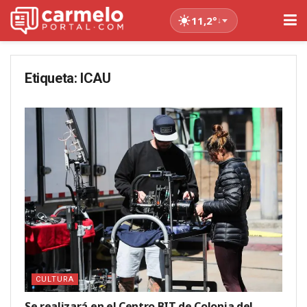
11,2°
↓
Etiqueta:
ICAU
CULTURA
Se realizará en el Centro BIT de Colonia del