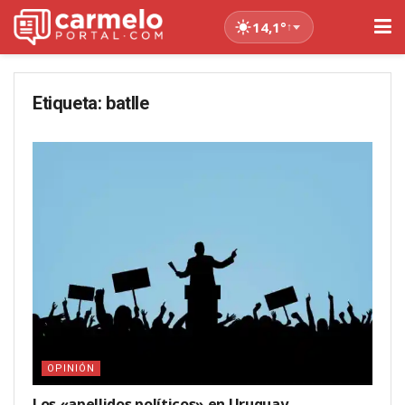
14,1°
↑
Etiqueta:
batlle
OPINIÓN
Los «apellidos políticos» en Uruguay