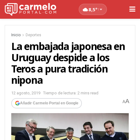
8,5°
↑
Inicio
Deportes
La embajada japonesa en
Uruguay despide a los
Teros a pura tradición
nipona
12 agosto, 2019
Tiempo de lectura: 2 mins read
A
A
Añadir Carmelo Portal en Google