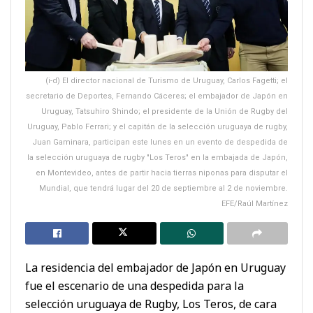
(i-d) El director nacional de Turismo de Uruguay, Carlos Fagetti; el
secretario de Deportes, Fernando Cáceres; el embajador de Japón en
Uruguay, Tatsuhiro Shindo; el presidente de la Unión de Rugby del
Uruguay, Pablo Ferrari; y el capitán de la selección uruguaya de rugby,
Juan Gaminara, participan este lunes en un evento de despedida de
la selección uruguaya de rugby "Los Teros" en la embajada de Japón,
en Montevideo, antes de partir hacia tierras niponas para disputar el
Mundial, que tendrá lugar del 20 de septiembre al 2 de noviembre.
EFE/Raúl Martínez
La residencia del embajador de Japón en Uruguay
fue el escenario de una despedida para la
selección uruguaya de Rugby, Los Teros, de cara