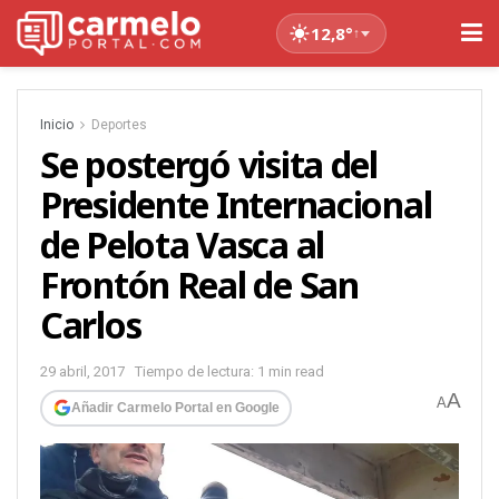
12,8°
↑
Inicio
Deportes
Se postergó visita del
Presidente Internacional
de Pelota Vasca al
Frontón Real de San
Carlos
29 abril, 2017
Tiempo de lectura: 1 min read
A
A
Añadir Carmelo Portal en Google