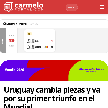
—
⚽
Mundial 2026
|
Hora UY
TE
JUL
JUL
FINAL
19
19
‹
🇪🇸
4
ESP
1
🇦🇷
DOM
DOM
6
ARG
0
6
Uruguay cambia piezas y va
por su primer triunfo en el
Mundial