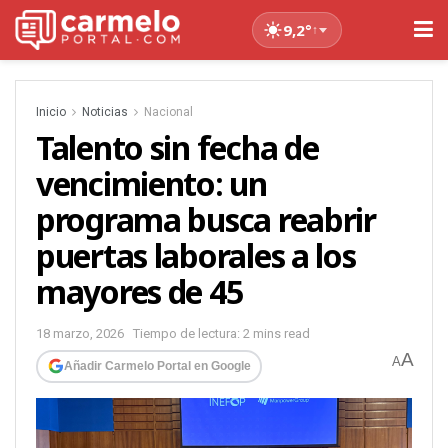
9,2°
↑
Inicio
Noticias
Nacional
Talento sin fecha de
vencimiento: un
programa busca reabrir
puertas laborales a los
mayores de 45
18 marzo, 2026
Tiempo de lectura: 2 mins read
A
A
Añadir Carmelo Portal en Google