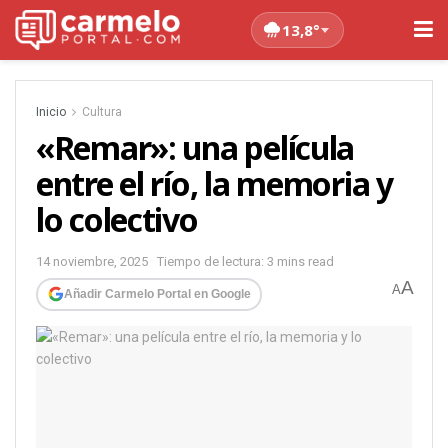
13,8°
Inicio
Cultura
«Remar»: una película
entre el río, la memoria y
lo colectivo
14 noviembre, 2025
Tiempo de lectura: 3 mins read
A
A
Añadir Carmelo Portal en Google