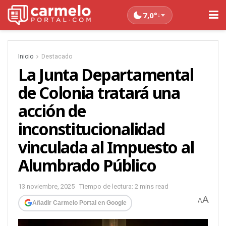
7,0°
↓
Inicio
Destacado
La Junta Departamental
de Colonia tratará una
acción de
inconstitucionalidad
vinculada al Impuesto al
Alumbrado Público
13 noviembre, 2025
Tiempo de lectura: 2 mins read
A
A
Añadir Carmelo Portal en Google