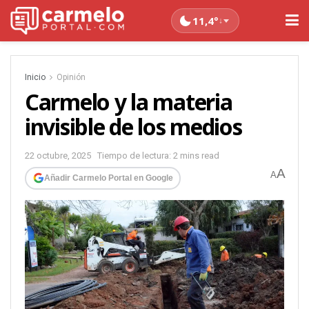
11,4°
↓
Inicio
Opinión
Carmelo y la materia
invisible de los medios
22 octubre, 2025
Tiempo de lectura: 2 mins read
A
A
Añadir Carmelo Portal en Google