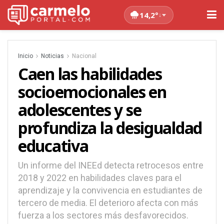
14,2°
↓
Inicio
Noticias
Nacional
Caen las habilidades
socioemocionales en
adolescentes y se
profundiza la desigualdad
educativa
Un informe del INEEd detecta retrocesos entre
2018 y 2022 en habilidades claves para el
aprendizaje y la convivencia en estudiantes de
tercero de media. El deterioro afecta con más
fuerza a los sectores más desfavorecidos.