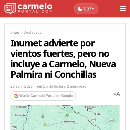
7,3°
Inicio
Destacado
Inumet advierte por
vientos fuertes, pero no
incluye a Carmelo, Nueva
Palmira ni Conchillas
26 abril, 2026
Tiempo de lectura: 2 mins read
A
A
Añadir Carmelo Portal en Google