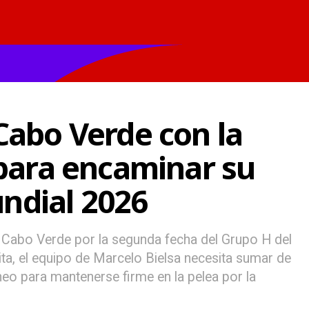
Cabo Verde con la
 para encaminar su
undial 2026
 Cabo Verde por la segunda fecha del Grupo H del
ta, el equipo de Marcelo Bielsa necesita sumar de
neo para mantenerse firme en la pelea por la