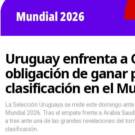
Uruguay enfrenta a 
obligación de ganar
clasificación en el M
La Selección Uruguaya se mide este domingo ante
Mundial 2026. Tras el empate frente a Arabia Saudi
a tres ante una de las grandes revelaciones del tor
clasificación.