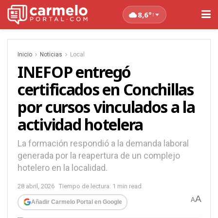
8,6°
↑
Inicio
Noticias
Local
INEFOP entregó
certificados en Conchillas
por cursos vinculados a la
actividad hotelera
La formación respondió a la demanda laboral
generada por la reapertura de un complejo
hotelero en la localidad.
28 abril, 2026
Tiempo de lectura: 1 min read
A
A
Añadir Carmelo Portal en Google