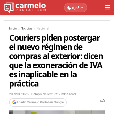
6,8°
↓
Inicio
Noticias
Nacional
Couriers piden postergar
el nuevo régimen de
compras al exterior: dicen
que la exoneración de IVA
es inaplicable en la
práctica
28 abril, 2026
Tiempo de lectura: 2 mins read
A
A
Añadir Carmelo Portal en Google