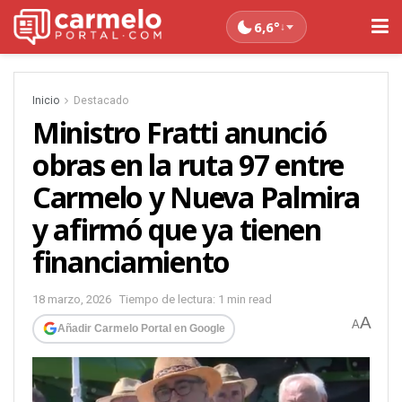
6,6°
↓
Inicio
Destacado
Ministro Fratti anunció
obras en la ruta 97 entre
Carmelo y Nueva Palmira
y afirmó que ya tienen
financiamiento
18 marzo, 2026
Tiempo de lectura: 1 min read
A
A
Añadir Carmelo Portal en Google