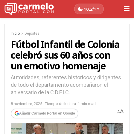
10,2°
↓
Inicio
Deportes
Fútbol Infantil de Colonia
celebró sus 60 años con
un emotivo homenaje
Autoridades, referentes históricos y dirigentes
de todo el departamento acompañaron el
aniversario de la C.D.F.I.C.
8 noviembre, 2025
Tiempo de lectura: 1 min read
A
A
Añadir Carmelo Portal en Google