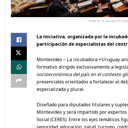
Vista de la Cámara de Di
La iniciativa, organizada por la incuba
participación de especialistas del centr
Montevideo – La incubadora +Uruguay anun
formativo dirigido exclusivamente a legisla
socioeconómica del país en el contexto gl
presenciales orientados a fortalecer el d
especializada y plural.
Diseñado para diputados titulares y suplen
Montevideo y será impartido por expertos 
Social (CERES). Entre los ejes temáticos fig
seguridad, educación, salud, turismo, crédi