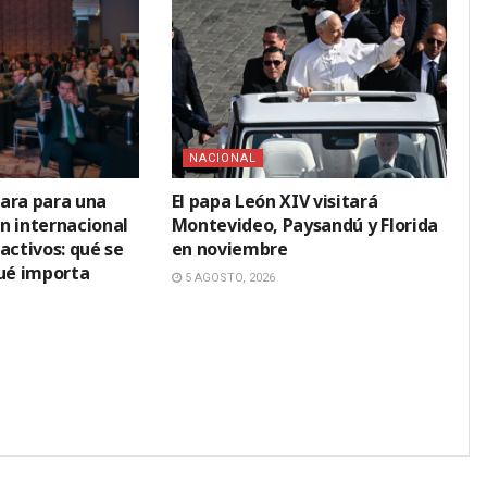
NACIONAL
ara para una
El papa León XIV visitará
n internacional
Montevideo, Paysandú y Florida
activos: qué se
en noviembre
qué importa
5 AGOSTO, 2026