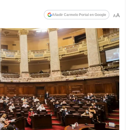
A
Añadir Carmelo Portal en Google
A