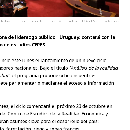
putados del Parlamento de Uruguay en Montevideo. EFE/Raúl Martínez/Archivo
dora de liderazgo público +Uruguay, contará con la
o de estudios CERES.
ció este lunes el lanzamiento de un nuevo ciclo
dores nacionales. Bajo el título
“Análisis de la realidad
obal”
, el programa propone ocho encuentros
ebate parlamentario mediante el acceso a información
tes, el ciclo comenzará el próximo 23 de octubre en
del Centro de Estudios de la Realidad Económica y
uran asuntos clave para el desarrollo del país:
to, forestación, riego y zonas francas.