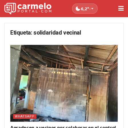
6,2°
↓
Etiqueta:
solidaridad vecinal
WHATSAPP
Agradecen a vecinos por colaborar en el control