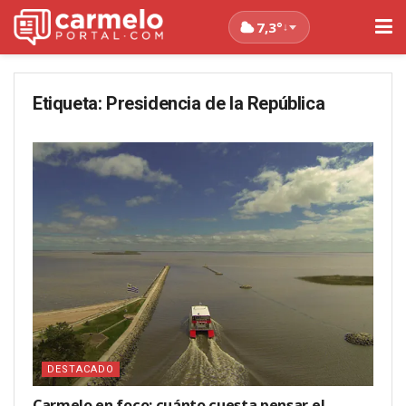
7,3°
↓
Etiqueta:
Presidencia de la República
DESTACADO
Carmelo en foco: cuánto cuesta pensar el