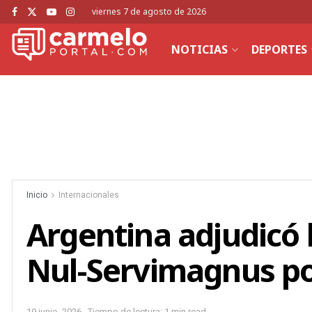
viernes 7 de agosto de 2026
NOTICIAS
DEPORTES
Inicio
Internacionales
Argentina adjudicó l
Nul-Servimagnus po
19 junio, 2026
Tiempo de lectura: 1 min read