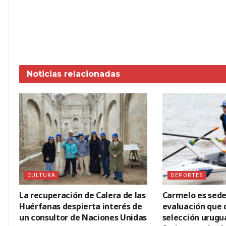
Noticias
relacionadas
CULTURA
DEPORTES
La recuperación de Calera de las
Carmelo es sede
Huérfanas despierta interés de
evaluación que d
un consultor de Naciones Unidas
selección urugu