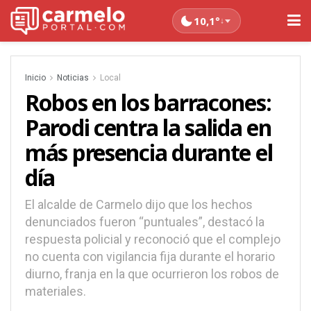
10,1°
↓
Inicio
Noticias
Local
Robos en los barracones:
Parodi centra la salida en
más presencia durante el
día
El alcalde de Carmelo dijo que los hechos
denunciados fueron “puntuales”, destacó la
respuesta policial y reconoció que el complejo
no cuenta con vigilancia fija durante el horario
diurno, franja en la que ocurrieron los robos de
materiales.