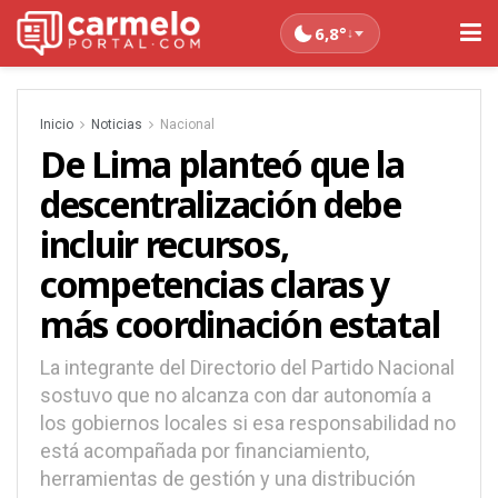
6,8°
↓
Inicio
Noticias
Nacional
De Lima planteó que la
descentralización debe
incluir recursos,
competencias claras y
más coordinación estatal
La integrante del Directorio del Partido Nacional
sostuvo que no alcanza con dar autonomía a
los gobiernos locales si esa responsabilidad no
está acompañada por financiamiento,
herramientas de gestión y una distribución